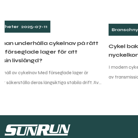
Branschnyheter
2025-07-04
Cykel bakre derailleur: En
nyckelkomponent i ridupplevelsen
I modern cykeldesign är den bakre derailleur en oumbärlig del
av transmissionssystemet. Det bär inte bara det tunga
ven
ansvaret för att överföra kedjan från den främre
derailleuren...