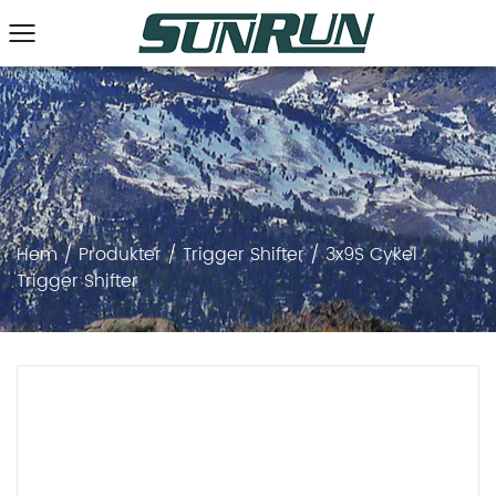
Hem
/
Produkter
/
Trigger Shifter
/
3x9S Cykel
Trigger Shifter