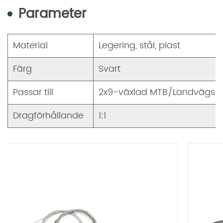
Parameter
Material
Legering, stål, plast
Färg
Svart
Passar till
2x9-växlad MTB/Landvägscy
Dragförhållande
1:1