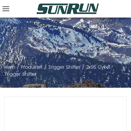
Hem
/
Produkter
/
Trigger Shifter
/
2x9S Cykel
Trigger Shifter