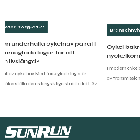
Branschnyheter
2025-07-04
Cykel bakre derailleur: En
nyckelkomponent i ridupplevelsen
I modern cykeldesign är den bakre derailleur en oumbärlig del
av transmissionssystemet. Det bär inte bara det tunga
en
ansvaret för att överföra kedjan från den främre
derailleuren...