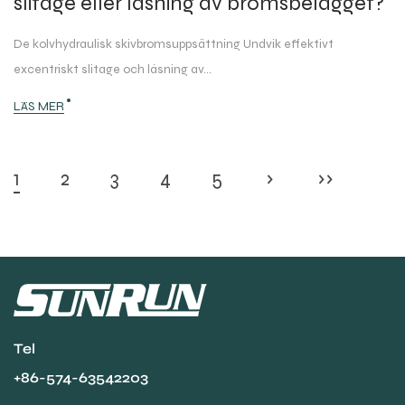
slitage eller låsning av bromsbelägget?
De kolvhydraulisk skivbromsuppsättning Undvik effektivt
excentriskt slitage och låsning av...
LÄS MER
1
2
3
4
5
›
››
Tel
+86-574-63542203