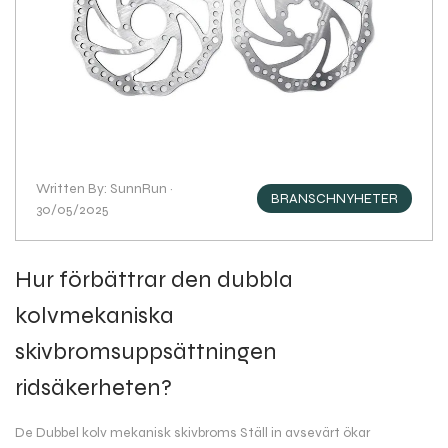
Written By: SunnRun ·
BRANSCHNYHETER
30/05/2025
Hur förbättrar den dubbla
kolvmekaniska
skivbromsuppsättningen
ridsäkerheten?
De Dubbel kolv mekanisk skivbroms Ställ in avsevärt ökar