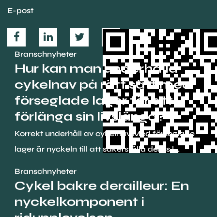
E-post
Branschnyheter
Hur kan man underhålla
cykelnav på rätt sätt med
förseglade lager för att
förlänga sin livslängd?
Korrekt underhåll av cykelnav Med förseglade
lager är nyckeln till att säkerställa deras l...
Branschnyheter
Cykel bakre derailleur: En
nyckelkomponent i