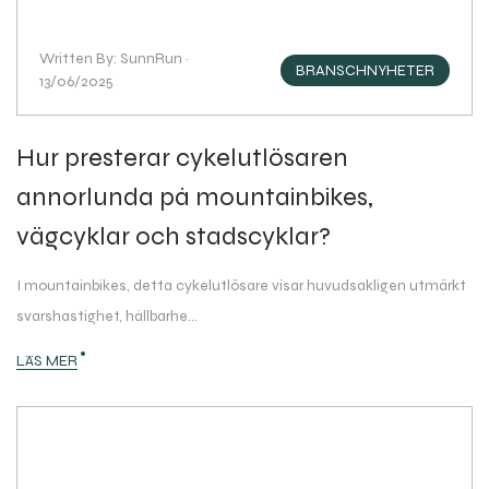
Written By: SunnRun ·
BRANSCHNYHETER
13/06/2025
Hur presterar cykelutlösaren
annorlunda på mountainbikes,
vägcyklar och stadscyklar?
I mountainbikes, detta cykelutlösare visar huvudsakligen utmärkt
svarshastighet, hållbarhe...
LÄS MER