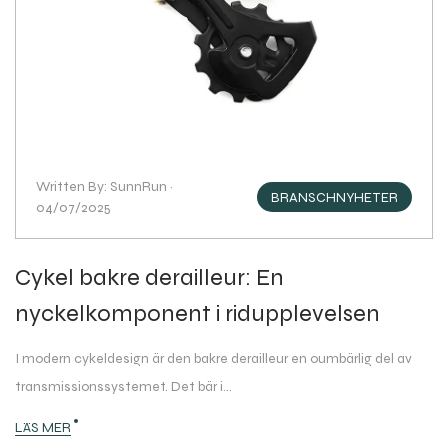
Written By: SunnRun ·
BRANSCHNYHETER
04/07/2025
Cykel bakre derailleur: En
nyckelkomponent i ridupplevelsen
I modern cykeldesign är den bakre derailleur en oumbärlig del av
transmissionssystemet. Det bär i...
LÄS MER