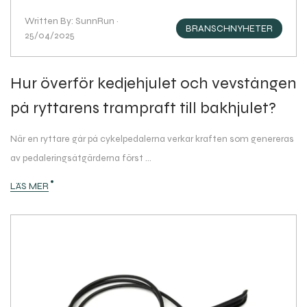
Written By: SunnRun ·
BRANSCHNYHETER
25/04/2025
Hur överför kedjehjulet och vevstången
på ryttarens trampraft till bakhjulet?
När en ryttare går på cykelpedalerna verkar kraften som genereras
av pedaleringsåtgärderna först ...
LÄS MER